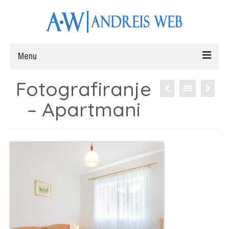
Menu
Fotografiranje
Naslovna
– Apartmani
Web stranice
Fotografiranje
Radovi
Blog
Kontakt