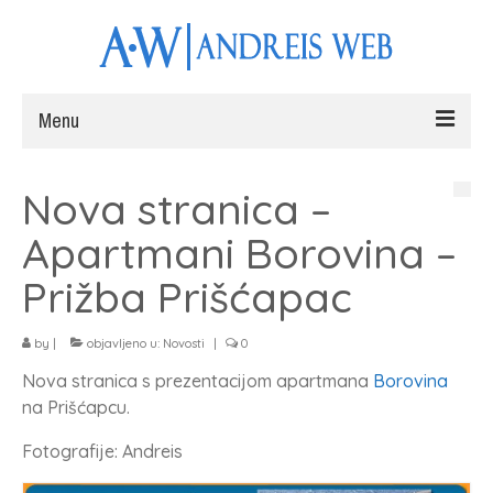
Menu
Naslovna
Nova stranica –
Web stranice
Apartmani Borovina –
Fotografiranje
Prižba Prišćapac
Radovi
by
|
objavljeno u:
Novosti
|
0
Blog
Nova stranica s prezentacijom apartmana
Borovina
Kontakt
na Prišćapcu.
Fotografije: Andreis