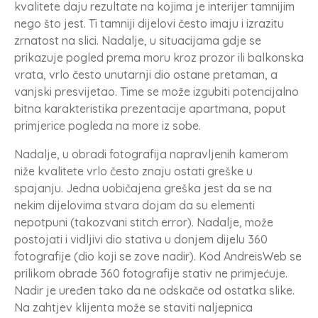
kvalitete daju rezultate na kojima je interijer tamnijim
nego što jest. Ti tamniji dijelovi često imaju i izrazitu
zrnatost na slici. Nadalje, u situacijama gdje se
prikazuje pogled prema moru kroz prozor ili balkonska
vrata, vrlo često unutarnji dio ostane pretaman, a
vanjski presvijetao. Time se može izgubiti potencijalno
bitna karakteristika prezentacije apartmana, poput
primjerice pogleda na more iz sobe.
Nadalje, u obradi fotografija napravljenih kamerom
niže kvalitete vrlo često znaju ostati greške u
spajanju. Jedna uobičajena greška jest da se na
nekim dijelovima stvara dojam da su elementi
nepotpuni (takozvani stitch error). Nadalje, može
postojati i vidljivi dio stativa u donjem dijelu 360
fotografije (dio koji se zove nadir). Kod AndreisWeb se
prilikom obrade 360 fotografije stativ ne primjećuje.
Nadir je uređen tako da ne odskače od ostatka slike.
Na zahtjev klijenta može se staviti naljepnica