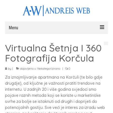
Menu
Naslovna
Virtualna Šetnja I 360
Web stranice
Fotografija Korčula
Fotografiranje
by
|
objavljeno u:
Nekategorizirano
|
0
Radovi
Za iznajmljivanje apartmana na Korčuli (te bilo gdje
Blog
drugdje), od ključne je važnosti pratiti trendove na
internetu. U zadnjih 20 i više godina svjedoci smo
Kontakt
pojave raznih metoda koji se koriste u marketinške
svrhe za bolje se istaknuti od drugih i doprijeti do
potencijalnih gostiju. Sve veći je interes za izradu web