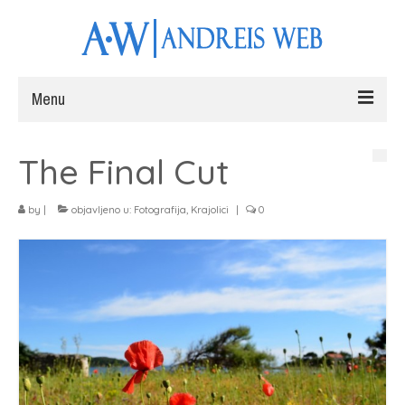
Menu
Naslovna
The Final Cut
Web stranice
by
|
objavljeno u:
Fotografija
,
Krajolici
|
0
Fotografiranje
Radovi
Blog
Kontakt