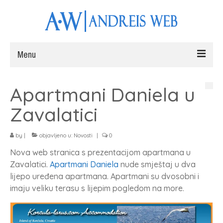
Menu
Naslovna
Apartmani Daniela u
Web stranice
Zavalatici
Fotografiranje
by
|
objavljeno u:
Novosti
|
0
Radovi
Nova web stranica s prezentacijom apartmana u
Blog
Zavalatici.
Apartmani Daniela
nude smještaj u dva
lijepo uređena apartmana. Apartmani su dvosobni i
Kontakt
imaju veliku terasu s lijepim pogledom na more.