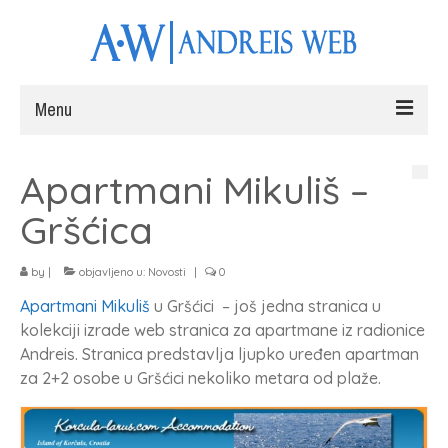
Menu
Naslovna
Apartmani Mikuliš –
Web stranice
Gršćica
Fotografiranje
by
|
objavljeno u:
Novosti
|
0
Radovi
Apartmani Mikuliš
u Gršćici – još jedna stranica u
Blog
kolekciji izrade web stranica za apartmane iz radionice
Andreis. Stranica predstavlja ljupko uređen apartman
Kontakt
za 2+2 osobe u Gršćici nekoliko metara od plaže.