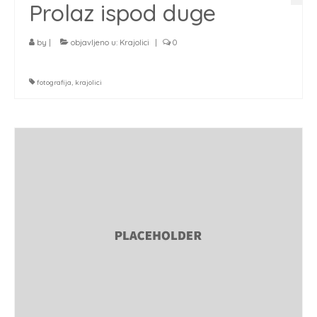
Prolaz ispod duge
by
|
objavljeno u:
Krajolici
|
0
fotografija
,
krajolici