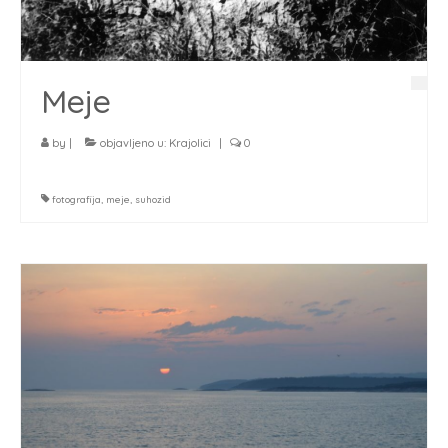
Meje
by
|
objavljeno u:
Krajolici
|
0
fotografija
,
meje
,
suhozid