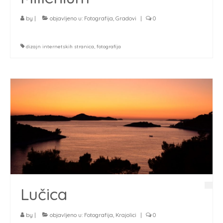
by
|
objavljeno u:
Fotografija
,
Gradovi
|
0
dizajn internetskih stranica
,
fotografija
Lučica
by
|
objavljeno u:
Fotografija
,
Krajolici
|
0