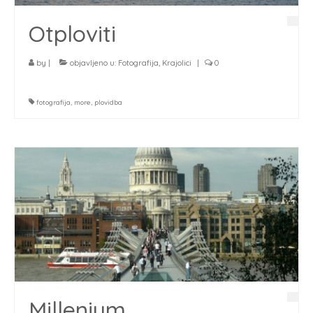
Otploviti
by
|
objavljeno u:
Fotografija
,
Krajolici
|
0
fotografija
,
more
,
plovidba
Millenium