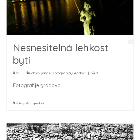
Nesnesitelná lehkost
bytí
by
|
objavljeno u:
Fotografija
,
Gradovi
|
0
Fotografije gradova.
fotografija
,
gradovi