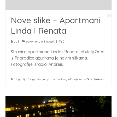
Nove slike – Apartmani
Linda i Renata
by
|
objavljeno u:
Novosti
|
0
Stranica apartmana Linda i Renata, obitelji Oreb
iz Prigradice ažurirana je novim slikama.
Fotografije izradio: Andreis
fotografija
,
fotografiranje apartmana
,
fotografiranje turističkih objekata