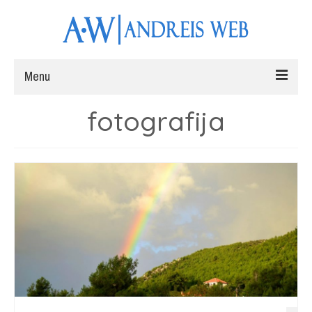
Menu
fotografija
Naslovna
Web stranice
Fotografiranje
Radovi
Blog
Kontakt