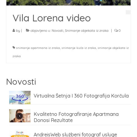
Vila Lorena video
by
|
objavljeno u:
Novosti
,
Snimanje objekata iz zraka
|
0
snimanje apartmana iz zraka
,
snimanje kuća iz zraka
,
snimanje objekata iz
zraka
Novosti
Virtualna Šetnja I 360 Fotografija Korčula
Kvalitetno Fotografiranje Apartmana
Donosi Rezultate
AndreisWeb službeni fotograf usluge