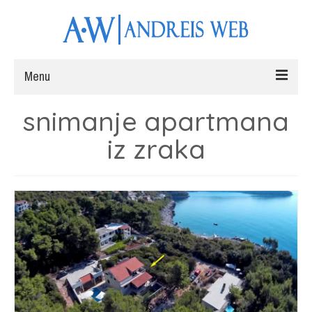
Menu
snimanje apartmana
Naslovna
iz zraka
Web stranice
Fotografiranje
Radovi
Blog
Kontakt